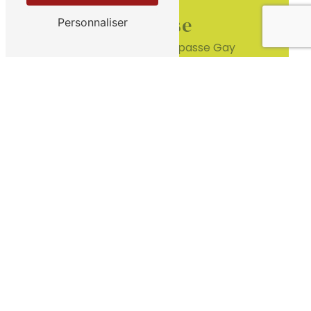
Adresse
Personnaliser
ZA du Fournalet Impasse Gay
Lussac
84700 Sorgues
Téléphone
04 90 87 62 01